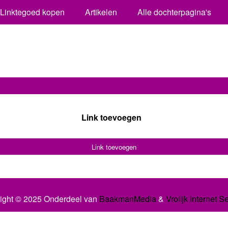
Linktegoed kopen
Artikelen
Alle dochterpagina's
Link toevoegen
Link toevoegen
ight © 2025 Onderdeel van
BaakmanMedia
&
Vrolijk Internet S